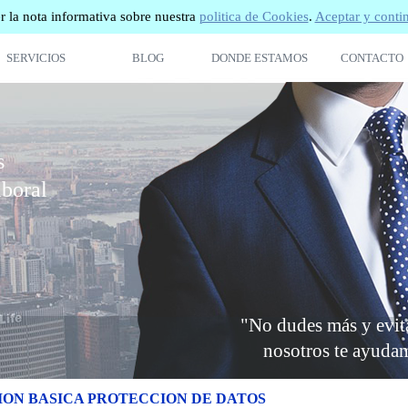
er la nota informativa sobre nuestra
politica de Cookies
.
Aceptar y conti
SERVICIOS
BLOG
DONDE ESTAMOS
CONTACTO
s
aboral
"No dudes más y evit
nosotros te ayuda
ON BASICA PROTECCION DE DATOS