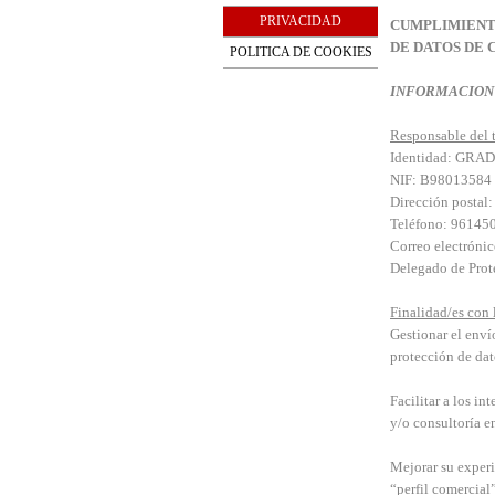
PRIVACIDAD
CUMPLIMIENTO
DE DATOS DE
POLITICA DE COOKIES
INFORMACION
Responsable del t
Identidad: GR
NIF: B98013584
Dirección postal
Teléfono: 96145
Correo electróni
Delegado de Prot
Finalidad/es con l
Gestionar el enví
protección de dat
Facilitar a los in
y/o consultoría e
Mejorar su experi
“perfil comercial”