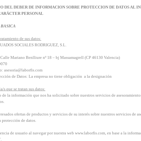
 DEL DEBER DE INFORMACION SOBRE PROTECCION DE DATOS AL IN
 CARÁCTER PERSONAL
 BASICA
ratamiento de sus datos:
ADUADOS SOCIALES RODRIGUEZ, S.L.
: Calle Mariano Benlliure nº 18 – bj Massamagrell (CP 46130 Valencia)
0070
co: asesoria@laborfis.com
ección de Datos: La empresa no tiene obligación a la designación
a/s que se tratan sus datos:
o de la información que nos ha solicitado sobre nuestros servicios de asesoramiento 
os.
teresados ofertas de productos y servicios de su interés sobre nuestros servicios de as
n protección de datos.
encia de usuario al navegar por nuestra web www.laborfis.com, en base a la inform
.