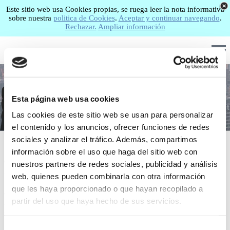
Este sitio web usa Cookies propias, se ruega leer la nota informativa
sobre nuestra
politica de Cookies
.
Aceptar y continuar navegando
.
Rechazar.
Ampliar información
LABORFIS
Asesoría y Consultoría
Servicios Administrativos
Esta página web usa cookies
Servicio Jurídico socio-laboral
Las cookies de este sitio web se usan para personalizar
el contenido y los anuncios, ofrecer funciones de redes
sociales y analizar el tráfico. Además, compartimos
LA EMPRESA
información sobre el uso que haga del sitio web con
GRADUADOS SOCIALES RODRÍGUEZ, S.L. se constituye con la experiencia
nuestros partners de redes sociales, publicidad y análisis
individual de sus dos actuales socios fundadores, los cuales deciden crear la
web, quienes pueden combinarla con otra información
Asesoría LABORFIS para ofrecer un nuevo concepto en el mundo del
que les haya proporcionado o que hayan recopilado a
asesoramiento y gestión empresarial basado fundamentalmente en la confianza
partir del uso que haya hecho de sus servicios.
mutua entre la empresa y la Asesoría, y la integración total de la Asesoría como
un Recurso Humano más dentro del seno empresarial.
Selección